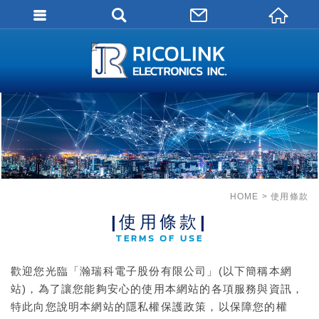
會員登入
會員登入(燈箱)
加入會員
忘記密碼
密碼修改
訂單查詢
HOME
使用條款
個人資料修改
|使用條款|
TERMS OF USE
會員登出
填寫匯款通知
歡迎您光臨「瀚瑞科電子股份有限公司」(以下簡稱本網
站)，為了讓您能夠安心的使用本網站的各項服務與資訊，
特此向您說明本網站的隱私權保護政策，以保障您的權